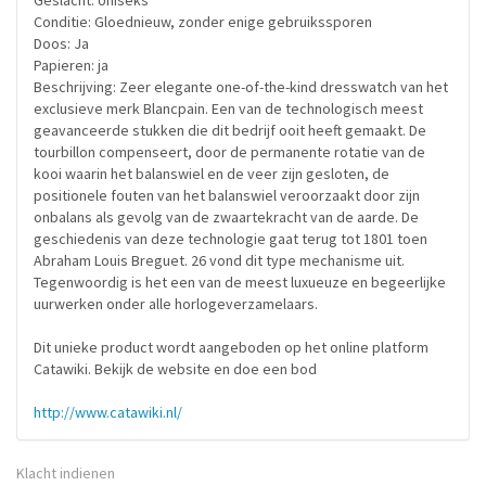
Geslacht: Uniseks
Conditie: Gloednieuw, zonder enige gebruikssporen
Doos: Ja
Papieren: ja
Beschrijving: Zeer elegante one-of-the-kind dresswatch van het
exclusieve merk Blancpain. Een van de technologisch meest
geavanceerde stukken die dit bedrijf ooit heeft gemaakt. De
tourbillon compenseert, door de permanente rotatie van de
kooi waarin het balanswiel en de veer zijn gesloten, de
positionele fouten van het balanswiel veroorzaakt door zijn
onbalans als gevolg van de zwaartekracht van de aarde. De
geschiedenis van deze technologie gaat terug tot 1801 toen
Abraham Louis Breguet. 26 vond dit type mechanisme uit.
Tegenwoordig is het een van de meest luxueuze en begeerlijke
uurwerken onder alle horlogeverzamelaars.
Dit unieke product wordt aangeboden op het online platform
Catawiki. Bekijk de website en doe een bod
http://www.catawiki.nl/
Klacht indienen