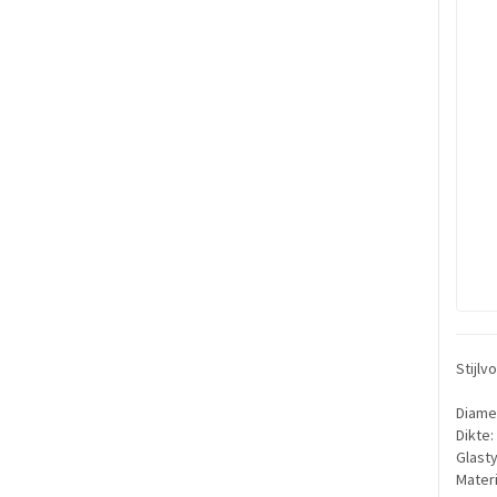
Stijlv
Diame
Dikte
Glasty
Materi