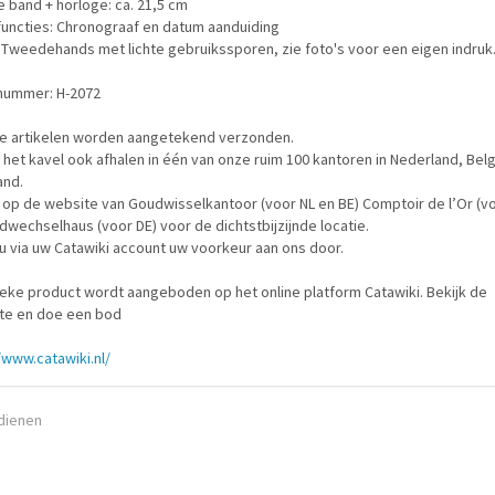
 band + horloge: ca. 21,5 cm
functies: Chronograaf en datum aanduiding
 Tweedehands met lichte gebruikssporen, zie foto's voor een eigen indruk
nummer: H-2072
ze artikelen worden aangetekend verzonden.
 het kavel ook afhalen in één van onze ruim 100 kantoren in Nederland, Belg
and.
u op de website van Goudwisselkantoor (voor NL en BE) Comptoir de l’Or (v
dwechselhaus (voor DE) voor de dichtstbijzijnde locatie.
u via uw Catawiki account uw voorkeur aan ons door.
ieke product wordt aangeboden op het online platform Catawiki. Bekijk de
te en doe een bod
/www.catawiki.nl/
ndienen