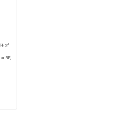
.
ië of
oor BE)