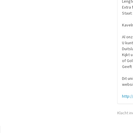
Lengte
Extra 
Staat:
Kavel
Al on
U kunt
Duitsl
Kijkt 
of Gol
Geeft 
Dit un
websi
http:/
Klacht i