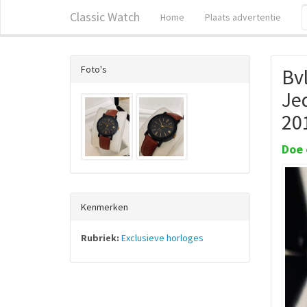
Classic Watch
Home
Plaats advertentie
Foto's
Bvl
Je
20
Doe 
Kenmerken
Rubriek:
Exclusieve horloges