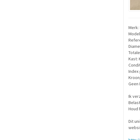
Merk: 
Model:
Refer
Diame
Totale
Kast:
Condit
Index
Kroon
Geen 
Ik ver
Belast
Houd h
Dit un
websi