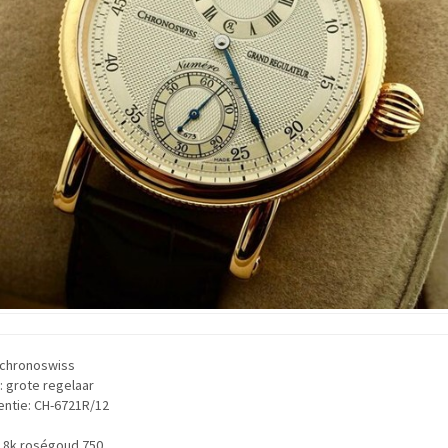
 chronoswiss
 grote regelaar
entie: CH-6721R/12
 18k roségoud 750