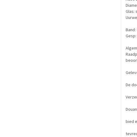
Diame
Glas: 
Uurwe
Band: 
Gesp:
Algem
Raadp
beoor
Gelev
De doo
Verze
Douane
bied e
tevred