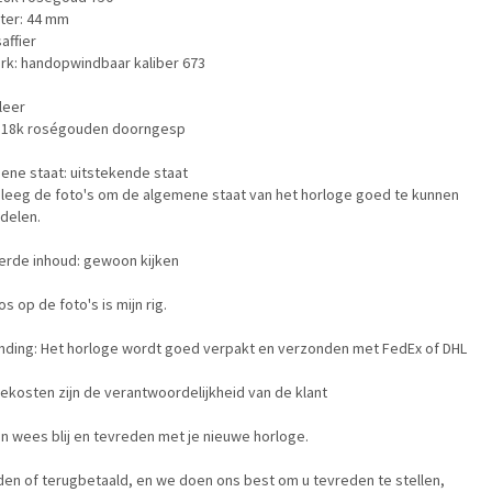
ter: 44 mm
saffier
rk: handopwindbaar kaliber 673
leer
 18k roségouden doorngesp
ene staat: uitstekende staat
leeg de foto's om de algemene staat van het horloge goed te kunnen
delen.
erde inhoud: gewoon kijken
s op de foto's is mijn rig.
nding: Het horloge wordt goed verpakt en verzonden met FedEx of DHL
kosten zijn de verantwoordelijkheid van de klant
n wees blij en tevreden met je nieuwe horloge.
en of terugbetaald, en we doen ons best om u tevreden te stellen,