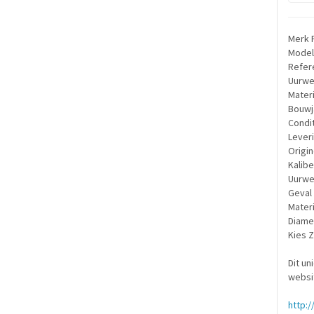
Merk F
Model
Refer
Uurwe
Materi
Bouwj
Condi
Lever
Origin
Kalibe
Uurwe
Geval
Materi
Diame
Kies 
Dit un
websi
http:/