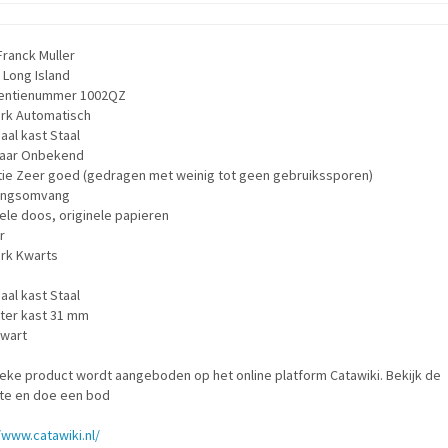
ranck Muller
 Long Island
entienummer 1002QZ
rk Automatisch
aal kast Staal
aar Onbekend
tie Zeer goed (gedragen met weinig tot geen gebruikssporen)
ingsomvang
ele doos, originele papieren
r
rk Kwarts
aal kast Staal
ter kast 31 mm
Zwart
ieke product wordt aangeboden op het online platform Catawiki. Bekijk de
te en doe een bod
/www.catawiki.nl/