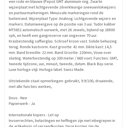
een rode en blauwe (Pepsi) GMT aluminium ring. Zwarte
wijzerplaat met lichtgevende zilverkleurige sneeuwvlokwijzers
en puntuurmarkeringen. Minuscule markeringen rond de
buitenrand. Wijzerplaat Type: Analoog. Lichtgevende wijzers en
markers. Datumweergave op de positie van 3 uur. Tudor kaliber
MT5652 automatisch uurwerk, met 26 Jewels, bijtend op 28800
vph, en heeft een gangreserve van ongeveer 70 uur.
Krasbestendig saffierglas. Schroef kroon vast. Solide behuizing
terug. Ronde kastvorm. Kast grootte: 41 mm. Dikte kast: 14,5
mm. Band breedte: 22 mm. Band Grootte: 220mm, Vouw over
sluiting. Waterbestendig op 200 meter / 660 voet. Functies: GMT,
tweede tijdzone, uur, minuut, tweede, datum. Black Bay-serie.
Luxe horloge stijl. Horloge label: Swiss Made.
Uitstekende staat opmerkingen: gebruikt, 9.9/100, draaiende,
met alle functies werken,
Doos - Nee
Papierwerk - Ja
Internationale kopers - Let op
Invoerrechten, belastingen en heffingen zijn niet inbegrepen in
de artikelprijs of verzendkosten. Deze kosten zijn de