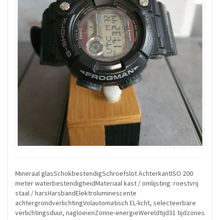
Mineraal glasSchokbestendigSchroefslot AchterkantISO 200
meter waterbestendigheidMateriaal kast / omlijsting: roestvrij
staal / harsHarsbandElektroluminescente
achtergrondverlichtingVolautomatisch EL-licht, selecteerbare
verlichtingsduur, nagloeienZonne-energieWereldtijd31 tijdzones