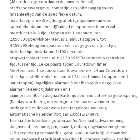
(48 steden + gecoördineerde universele tijd),
stadscodeweergave, zomertijd aan /offMaangegevens
(maanleeftijd van de specifieke datum,
maanfasegrafiek)Getijdengrafiek (getijdenniveau voor
specifieke datum en tijd)Duiktijd en oppervlakte-interval
meetfunctieDuiktijd: stappen van 1 seconde, tot
23:59'59Oppervlakte-interval: 1 minuut stappen, tot
47:59'59Geheugencapaciteit: Eén set gegevens (duiktijd,
duikstarttijd, duikdatum)1/100-seconde
stopwatchMeetcapaciteit: 23:59'59.99''Meetmodi: verstreken
tijd, tussentijd, 1e-2e plaats tijden Countdown timer
Meeteenheid: 1 seconde Countdown bereik: 24 uur Countdown
start tijd instelbereik: 1 minuut tot 24 uur (1 minuut stappen en 1
uur stappen) Dagelijkse alarmen 5 onafhankelijke dagelijkse
alarmen (4 een-t tijdalarmen en 1
sluimeralarm)UurtijdsignaalBatterijstroomindicatorEnergiebesparing
(Display wordt leeg om energie te besparen wanneer het
horloge in het donker wordt achtergelaten.)Volledig
automatische kalender (tot jaar 2099)12/24-uurs
formaatToetsbedieningstoon aan/uitNormaal tijdwaarneming:
Uur, minuut, seconde, pm, maand, datum, dagNauwkeurigheid:
±15 seconden per maandCa. gebruiksduur batterij: 10 maanden
op oplaadbare batterij (gebruiksduur bij normaal gebruik zonder