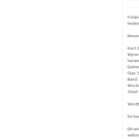
Frédér
hede
Nieuw
Kast: 
Wijzer
Uurwe
Diame
Glas: 
Band: 
Wrists
Staat:
Wordt 
Dit h
Dit un
websi