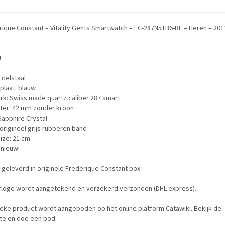
ique Constant – Vitality Gents Smartwatch – FC-287N5TB6-BF – Heren – 201
n
!
Edelstaal
plaat: blauw
rk: Swiss made quartz caliber 287 smart
ter: 42 mm zonder kroon
Sapphire Crystal
origineel grijs rubberen band
ize: 21 cm
 nieuw!
geleverd in originele Frederique Constant box.
orloge wordt aangetekend en verzekerd verzonden (DHL-express).
ieke product wordt aangeboden op het online platform Catawiki. Bekijk de
te en doe een bod