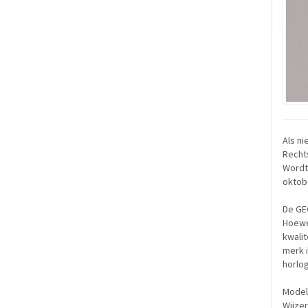
Als ni
Rechts
Wordt 
oktobe
De GEO
Hoewe
kwali
merk 
horlo
Model
Wijzer