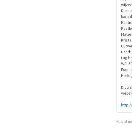
wijzer
Diaman
karaat
Kastm
Kasth
Materi
Krista
Uurwe
Band:
Lug b
WR: 50
Functi
Horlog
Dit un
websi
http:/
Klacht i