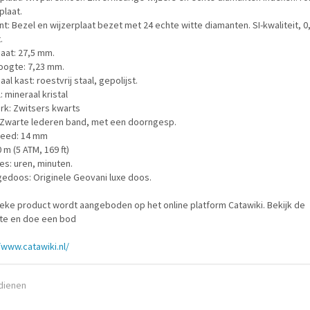
plaat.
t: Bezel en wijzerplaat bezet met 24 echte witte diamanten. SI-kwaliteit, 0
.
aat: 27,5 mm.
oogte: 7,23 mm.
aal kast: roestvrij staal, gepolijst.
l: mineraal kristal
rk: Zwitsers kwarts
 Zwarte lederen band, met een doorngesp.
reed: 14 mm
 m (5 ATM, 169 ft)
es: uren, minuten.
edoos: Originele Geovani luxe doos.
ieke product wordt aangeboden op het online platform Catawiki. Bekijk de
te en doe een bod
/www.catawiki.nl/
ndienen