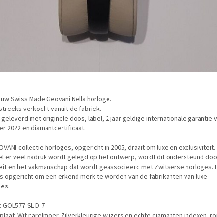
euw Swiss Made Geovani Nella horloge.
treeks verkocht vanuit de fabriek.
geleverd met originele doos, label, 2 jaar geldige internationale garantie 
r 2022 en diamantcertificaat.
VANI-collectie horloges, opgericht in 2005, draait om luxe en exclusiviteit.
l er veel nadruk wordt gelegd op het ontwerp, wordt dit ondersteund doo
teit en het vakmanschap dat wordt geassocieerd met Zwitserse horloges. 
is opgericht om een erkend merk te worden van de fabrikanten van luxe
ges.
: GOL577-SL-D-7
plaat: Wit parelmoer. Zilverkleurige wijzers en echte diamanten indexen. r