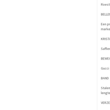
Roestv
BELLE
Een pr
marker
KRIST
Saffie
BEWE
Gucci 
BAND
Stalen
lengte
VERZ