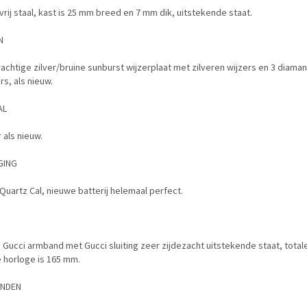
rij staal, kast is 25 mm breed en 7 mm dik, uitstekende staat.
N
achtige zilver/bruine sunburst wijzerplaat met zilveren wijzers en 3 diama
s, als nieuw.
AL
r als nieuw.
GING
Quartz Cal, nieuwe batterij helemaal perfect.
 Gucci armband met Gucci sluiting zeer zijdezacht uitstekende staat, total
 horloge is 165 mm.
ENDEN