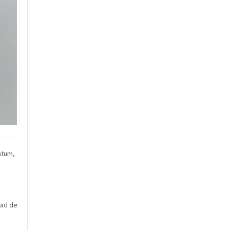
atum,
had de