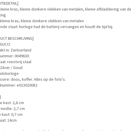
TIEDETAIL]
kleine kras, kleine donkere vlekken van metalen, kleine afbladdering van d
ting
kleine kras, kleine donkere vlekken van metalen
de staat: horloge had de batterij vervangen en houdt de tijd bij.
UCT BESCHRIJVING]
 GUCCI
kt in: Zwitserland
nummer: 0049630
aal: roestvrij staal
 Zilver / Goud
 Polshorloge
oire: doos, koffer. Alles op de foto's.
elnummer: e023020082
]
e kast: 2,6 cm
reedte: 2,7 cm
 kast: 0,7 cm
aat: 14cm