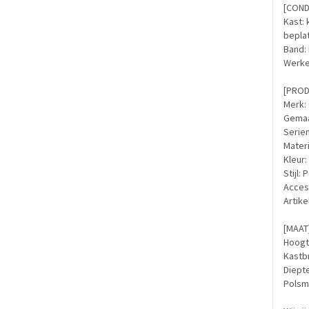
[CONDI
Kast: 
bepla
Band: 
Werken
[PROD
Merk:
Gemaa
Serie
Materi
Kleur:
Stijl:
Access
Artik
[MAAT
Hoogt
Kastb
Diepte
Polsm