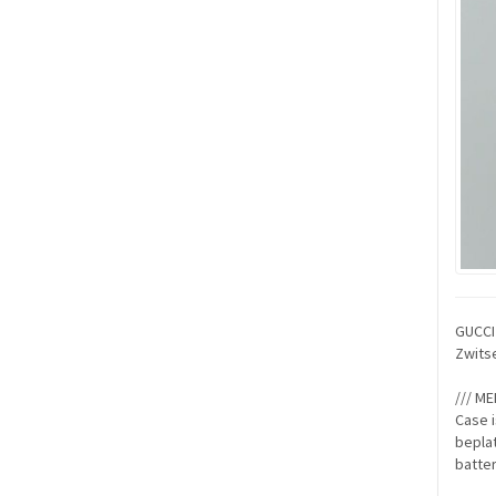
GUCCI 
Zwitse
/// ME
Case i
beplat
batter