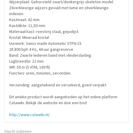
Wijzerplaat: Geborsteld zwart/donkergrijs skeleton model.
Zilverkleurige wijzers gevuld met lume en zilverkleurige
indexen.
Kastmaat: 42 mm.
Kastdikte: 11,50 mm.
Materiaal kast: roestvrij staal, gepolijst.
Kristal: Mineraal kristal
Uurwerk: Swiss made Automatic STP6-15.
28.800 bph 4 Hz, 44 uur gangreserve
Band: Zwarte lederen band met vlindersluiting.
Lugbreedte: 22 mm
WR: 50 m (5 ATM, 169 ft)
Functies: uren, minuten, seconden.
Verzending: aangetekend en verzekerd, goed verpakt
Dit unieke product wordt aangeboden op het online platform
Catawiki. Bekijk de website en doe een bod
http://www.catawiki.nl/
Klacht indienen