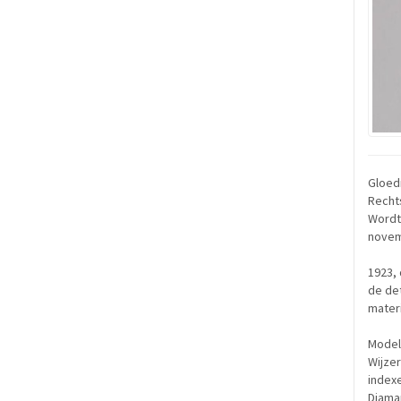
Gloed
Rechts
Wordt 
novem
1923,
de det
materi
Model
Wijze
indexe
Diaman