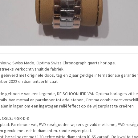
nieuw, Swiss Made, Optima Swiss Chronograph quartz horloge.
treeks verkocht vanuit de fabriek.
geleverd met originele doos, tag en 2 jaar geldige internationale garantie
ber 2022 en diamantcertificaat.
 de geboorte van een legende, DE SCHOONHEID VAN Optima-horloges zit he
ails. Van metaal en parelmoer tot edelstenen, Optima combineert verschil
alen in lagen om een ingetogen reliëfeffect op de wijzerplaat te creëren.
: OSL354-SR-D-8
rplaat: Parelmoer wit, PVD roségouden wijzers gevuld met lume, PVD rosé
n gevuld met echte diamanten. ronde wijzerplaat.
t: bezel bezet met 120 echte witte diamanten (0,65 karaat). De kwaliteit v