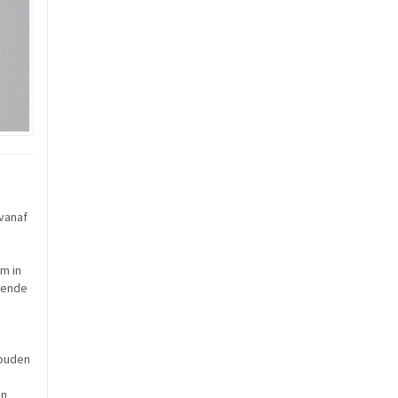
 vanaf
m in
lende
gouden
an