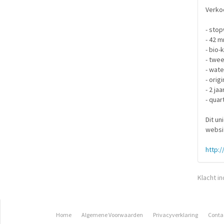
Verko
- sto
- 42 m
- bio-
- twe
- wate
- orig
- 2 ja
- quar
Dit un
websi
http:/
Klacht i
Home
Algemene Voorwaarden
Privacyverklaring
Conta