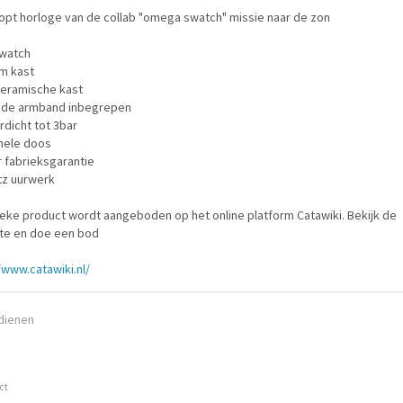
opt horloge van de collab "omega swatch" missie naar de zon
pwatch
m kast
keramische kast
ede armband inbegrepen
rdicht tot 3bar
inele doos
ar fabrieksgarantie
tz uurwerk
ieke product wordt aangeboden op het online platform Catawiki. Bekijk de
te en doe een bod
/www.catawiki.nl/
ndienen
ct