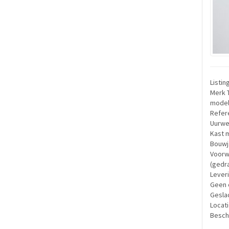
Listi
Merk 
model
Refer
Uurwe
Kast m
Bouwja
Voorw
(gedr
Lever
Geen o
Gesla
Locati
Beschi