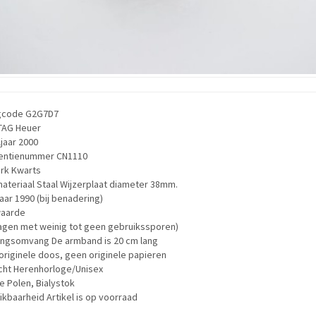
ngcode G2G7D7
TAG Heuer
jaar 2000
entienummer CN1110
rk Kwarts
ateriaal Staal Wijzerplaat diameter 38mm.
ar 1990 (bij benadering)
aarde
agen met weinig tot geen gebruikssporen)
ingsomvang De armband is 20 cm lang
riginele doos, geen originele papieren
cht Herenhorloge/Unisex
e Polen, Bialystok
kbaarheid Artikel is op voorraad