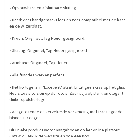
• Opvouwbare en afsluitbare sluiting
• Band: echt handgemaakt leer en zeer compatibel met de kast
en de wijzerplaat.
• Kroon: Origineel, Tag Heuer gesigneerd.
• Sluiting: Origineel, Tag Heuer gesigneerd.
• Armband: Origineel, Tag Heuer.
• Alle functies werken perfect.
• Het horloge is in "Excellent" staat. Er zit geen kras op het glas.
Het is zoals te zien op de foto's. Zeer stijlvol, slank en elegant
duikerspolshorloge.
• Aangetekende en verzekerde verzending met trackingcode
binnen 1-3 dagen.
Dit unieke product wordt aangeboden op het online platform
Catawiki. Bekijk de website en doe een bod