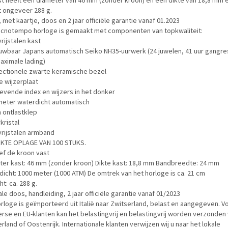
st heeft een diameter van 46 mm (zonder kroon) en een dikte van 18,8 mm 
 ongeveer 288 g.
 met kaartje, doos en 2 jaar officiële garantie vanaf 01.2023
ecnotempo horloge is gemaakt met componenten van topkwaliteit:
rijstalen kast
uwbaar Japans automatisch Seiko NH35-uurwerk (24 juwelen, 41 uur gangr
aximale lading)
rectionele zwarte keramische bezel
 wijzerplaat
evende index en wijzers in het donker
meter waterdicht automatisch
 ontlastklep
kristal
vrijstalen armband
KTE OPLAGE VAN 100 STUKS.
ef de kroon vast
ter kast: 46 mm (zonder kroon) Dikte kast: 18,8 mm Bandbreedte: 24 mm
icht: 1000 meter (1000 ATM) De omtrek van het horloge is ca. 21 cm
t: ca. 288 g.
le doos, handleiding, 2 jaar officiële garantie vanaf 01/2023
rloge is geïmporteerd uit Italië naar Zwitserland, belast en aangegeven. V
rse en EU-klanten kan het belastingvrij en belastingvrij worden verzonden 
rland of Oostenrijk. Internationale klanten verwijzen wij u naar het lokale