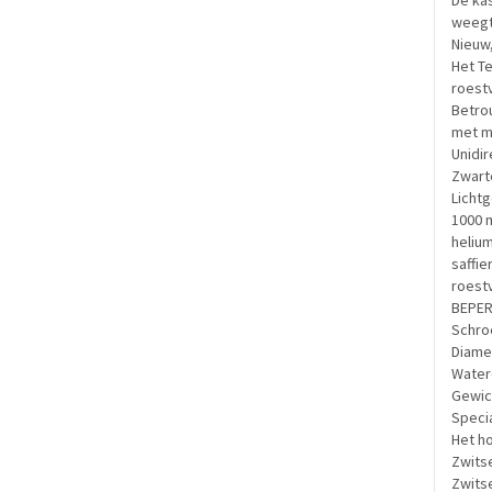
De ka
weegt
Nieuw,
Het T
roestv
Betro
met m
Unidi
Zwarte
Lichtg
1000 
helium
saffier
roest
BEPER
Schro
Diame
Waterd
Gewich
Specia
Het ho
Zwitse
Zwitse