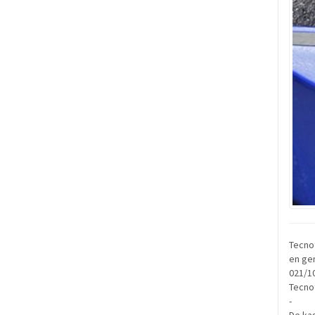
Tecno
en gen
021/1
Tecnot
-