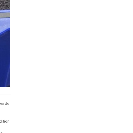
eerde
dition