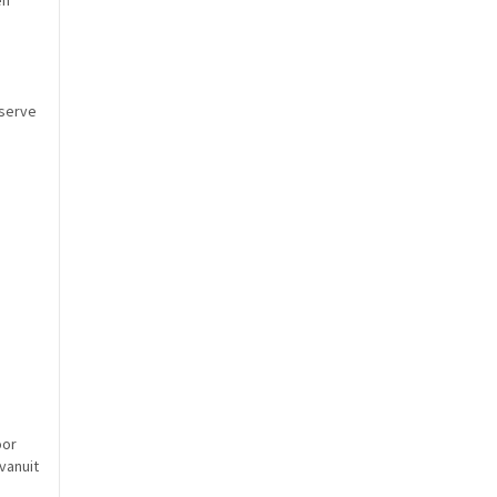
en
eserve
oor
vanuit