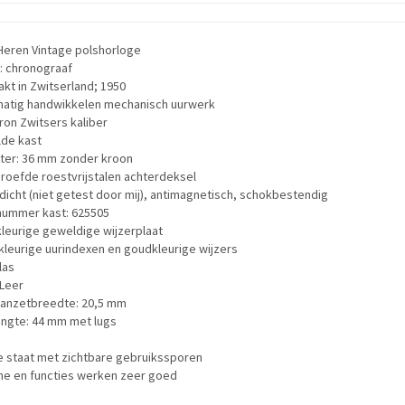
Heren Vintage polshorloge
: chronograaf
kt in Zwitserland; 1950
atig handwikkelen mechanisch uurwerk
on Zwitsers kaliber
lde kast
ter: 36 mm zonder kroon
roefde roestvrijstalen achterdeksel
icht (niet getest door mij), antimagnetisch, schokbestendig
nummer kast: 625505
leurige geweldige wijzerplaat
leurige uurindexen en goudkleurige wijzers
las
 Leer
anzetbreedte: 20,5 mm
engte: 44 mm met lugs
 staat met zichtbare gebruikssporen
ne en functies werken zeer goed