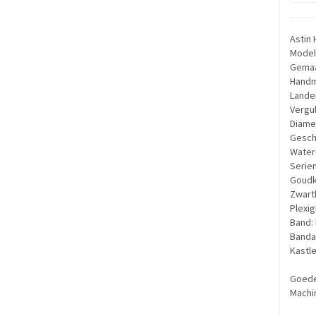
Astin 
Model
Gemaa
Handm
Lander
Vergu
Diame
Gesch
Waterd
Serie
Goudk
Zwartk
Plexig
Band:
Banda
Kastl
Goede
Machi