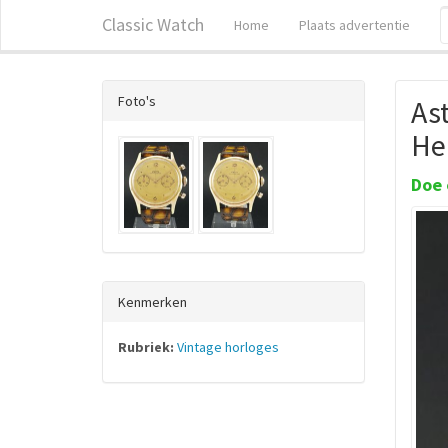
Classic Watch
Home
Plaats advertentie
Foto's
As
He
Doe 
Kenmerken
Rubriek:
Vintage horloges