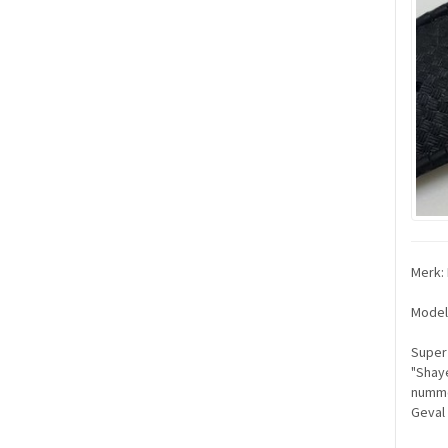
Merk: 
Model
Super 
"Shaye
numme
Geval