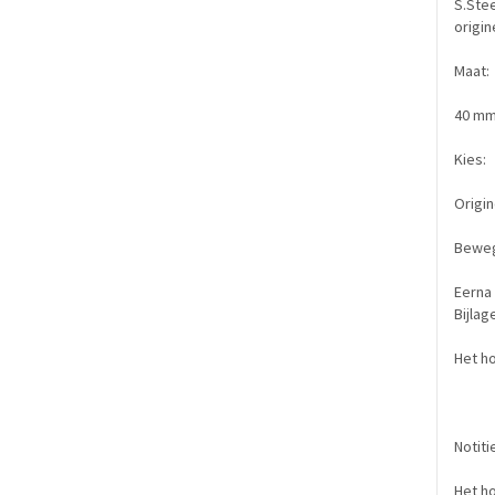
S.Stee
origine
Maat:
40 mm 
Kies:
Origin
Beweg
Eerna 
Bijlag
Het h
Notiti
Het ho