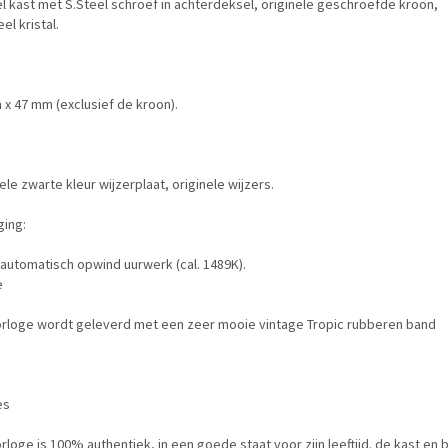
l kast met S.Steel schroef in achterdeksel, originele geschroefde kroon,
el kristal.
x 47 mm (exclusief de kroon).
ele zwarte kleur wijzerplaat, originele wijzers.
ing:
automatisch opwind uurwerk (cal. 1489K).
e
orloge wordt geleverd met een zeer mooie vintage Tropic rubberen band
es
rloge is 100% authentiek, in een goede staat voor zijn leeftijd. de kast en 