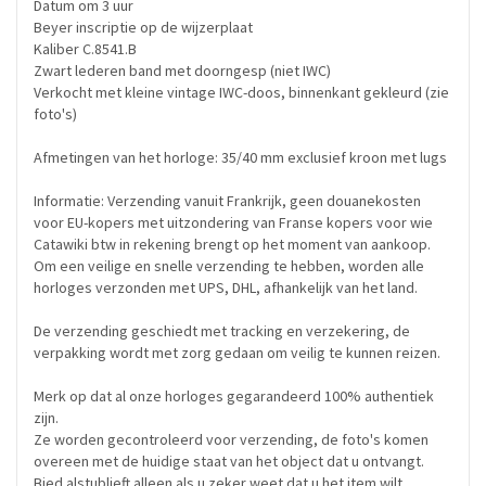
Datum om 3 uur
Beyer inscriptie op de wijzerplaat
Kaliber C.8541.B
Zwart lederen band met doorngesp (niet IWC)
Verkocht met kleine vintage IWC-doos, binnenkant gekleurd (zie
foto's)
Afmetingen van het horloge: 35/40 mm exclusief kroon met lugs
Informatie: Verzending vanuit Frankrijk, geen douanekosten
voor EU-kopers met uitzondering van Franse kopers voor wie
Catawiki btw in rekening brengt op het moment van aankoop.
Om een veilige en snelle verzending te hebben, worden alle
horloges verzonden met UPS, DHL, afhankelijk van het land.
De verzending geschiedt met tracking en verzekering, de
verpakking wordt met zorg gedaan om veilig te kunnen reizen.
Merk op dat al onze horloges gegarandeerd 100% authentiek
zijn.
Ze worden gecontroleerd voor verzending, de foto's komen
overeen met de huidige staat van het object dat u ontvangt.
Bied alstublieft alleen als u zeker weet dat u het item wilt