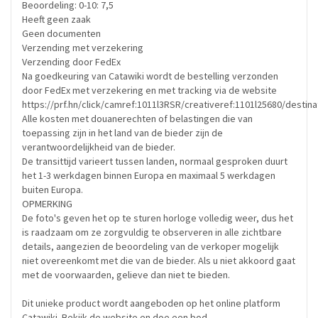
Beoordeling: 0-10: 7,5
Heeft geen zaak
Geen documenten
Verzending met verzekering
Verzending door FedEx
Na goedkeuring van Catawiki wordt de bestelling verzonden
door FedEx met verzekering en met tracking via de website
https://prf.hn/click/camref:1011l3RSR/creativeref:1101l25680
Alle kosten met douanerechten of belastingen die van
toepassing zijn in het land van de bieder zijn de
verantwoordelijkheid van de bieder.
De transittijd varieert tussen landen, normaal gesproken duurt
het 1-3 werkdagen binnen Europa en maximaal 5 werkdagen
buiten Europa.
OPMERKING
De foto's geven het op te sturen horloge volledig weer, dus het
is raadzaam om ze zorgvuldig te observeren in alle zichtbare
details, aangezien de beoordeling van de verkoper mogelijk
niet overeenkomt met die van de bieder. Als u niet akkoord gaat
met de voorwaarden, gelieve dan niet te bieden.
Dit unieke product wordt aangeboden op het online platform
Catawiki. Bekijk de website en doe een bod