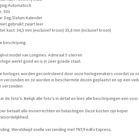
ing:Automatisch
r: 503
ie: Dag/Datum Kalender
niet gebruikt zwart leer
er kast: 34,5 mm (exclusief kroon) 35,8 mm (inclusief kroon)
 beschrijving:
ijlvol model van Longines. Admiraal 5 sterren
rloge werkt goed en is in zeer goede staat.
ze horloges worden gecontroleerd door onze horlogemakers voordat ze na
n verzonden en ze worden in beschermde dozen geplaatst en op een veil
r verzonden.
aar de foto's. Bekijk alle foto's in detail en lees alle beschrijvingen een voor
er betaalt alle invoerrechten en belastingen. Deze kosten zijn koper
woordelijkheid.
nding: Wereldwijd snelle verzending met TNT/FedEx Express.