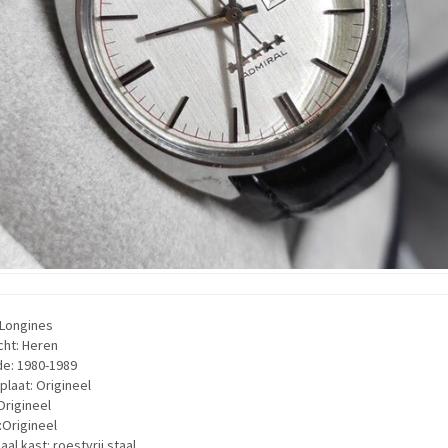
 Longines
cht: Heren
de: 1980-1989
plaat: Origineel
Origineel
:Origineel
aal kast: roestvrij staal