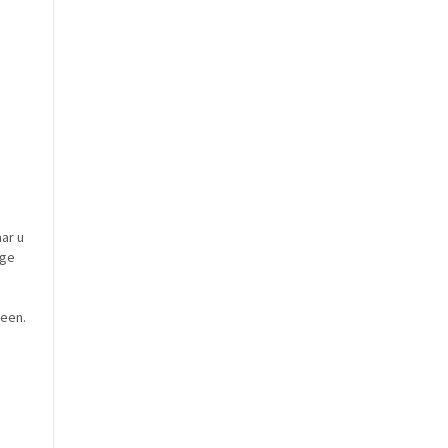
ar u
ige
 een.