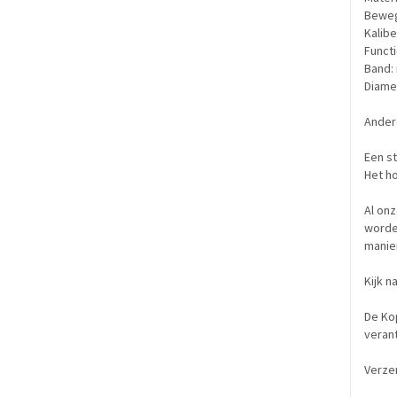
Beweg
Kalibe
Funct
Band: 
Diamet
Andere
Een st
Het ho
Al on
worde
manie
Kijk n
De Kop
verant
Verze