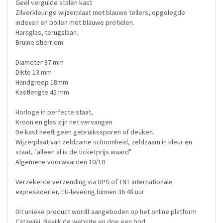
Geel vergulde stalen kast
Zilverkleurige wijzerplaat met blauwe tellers, opgelegde
indexen en bollen met blauwe profielen.
Harsglas, terugslaan.
Bruine stierriem
Diameter 37 mm
Dikte 13 mm
Handgreep 18mm
Kastlengte 45 mm
Horloge in perfecte staat,
Kroon en glas zijn net vervangen
De kast heeft geen gebruikssporen of deuken.
Wijzerplaat van zeldzame schoonheid, zeldzaam in kleur en
staat, "alleen al is de ticketprijs waard"
Algemene voorwaarden 10/10
Verzekerde verzending via UPS of TNT internationale
expreskoerier, EU-levering binnen 36 48 uur
Dit unieke product wordt aangeboden op het online platform
Catawiki. Bekijk de website en doe een bod