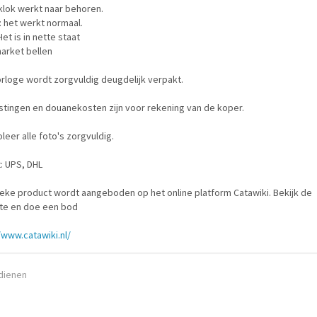
klok werkt naar behoren.
 het werkt normaal.
Het is in nette staat
arket bellen
rloge wordt zorgvuldig deugdelijk verpakt.
stingen en douanekosten zijn voor rekening van de koper.
leer alle foto's zorgvuldig.
: UPS, DHL
ieke product wordt aangeboden op het online platform Catawiki. Bekijk de
te en doe een bod
/www.catawiki.nl/
ndienen