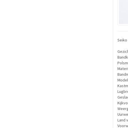
Seiko
Gezic
Bandkl
Polsm
Materi
Bandma
Model
Kastm
Lugbr
Geslac
Kijkvo
Weerg
Uurwe
Land v
Voorw