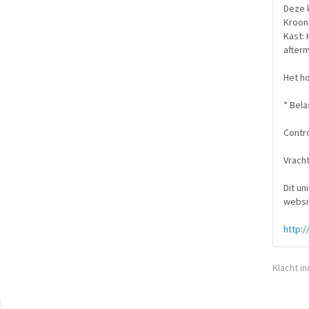
Deze 
Kroon:
Kast: 
afterm
Het ho
* Bela
Contro
Vracht
Dit un
websi
http:/
Klacht i