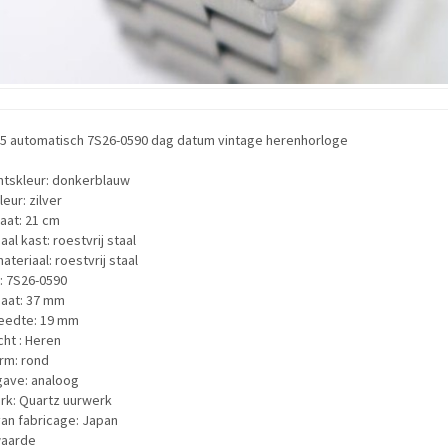
 5 automatisch 7S26-0590 dag datum vintage herenhorloge
htskleur: donkerblauw
eur: zilver
aat: 21 cm
aal kast: roestvrij staal
teriaal: roestvrij staal
: 7S26-0590
aat: 37 mm
eedte: 19 mm
ht : Heren
rm: rond
ave: analoog
rk: Quartz uurwerk
an fabricage: Japan
aarde