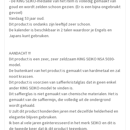
- De KING SEIKO-medaille van het item is volledig gemaakt van
goud en wordt zelden schoon gezien. (Er is een bijna ongebruikt
gevoel)
Vandaag 53 jaar oud.
Dit product is ondanks zijn leeftijd zeer schoon.
De kalender is beschikbaar in 2 talen waardoor je Engels en
Japans kunt gebruiken.
AANDACHT !!!
Dit product is een zeer, zeer zeldzaam KING SEIKO NSA 5030-
model.
De buitenkant van het product is gemaakt van hardmetaal en zal
nooit krassen.
Dit product is voorzien van saffierkristalglas dat in geen enkel
ander KING SEIKO-model te vinden is.
Dit saffierglas is niet gemaakt van chemische materialen. Het is
gemaakt van de saffiermijn, die volledig uit de ondergrond
wordt gehaald.
U zult dit product honderden jaren met dezelfde helderheid en
elegantie blijven gebruiken.
Ik ben al vele jaren geïnteresseerd in het merk SEIKO en dit is
de tweede keer dat ik dit product tegenkom.