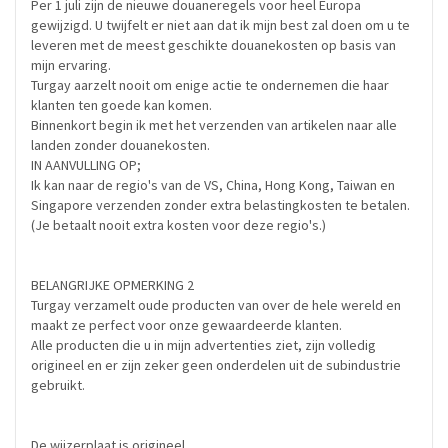
Per 1 juli zijn de nieuwe douaneregels voor heel Europa
gewijzigd. U twijfelt er niet aan dat ik mijn best zal doen om u te
leveren met de meest geschikte douanekosten op basis van
mijn ervaring.
Turgay aarzelt nooit om enige actie te ondernemen die haar
klanten ten goede kan komen.
Binnenkort begin ik met het verzenden van artikelen naar alle
landen zonder douanekosten.
IN AANVULLING OP;
Ik kan naar de regio's van de VS, China, Hong Kong, Taiwan en
Singapore verzenden zonder extra belastingkosten te betalen.
(Je betaalt nooit extra kosten voor deze regio's.)
BELANGRIJKE OPMERKING 2
Turgay verzamelt oude producten van over de hele wereld en
maakt ze perfect voor onze gewaardeerde klanten.
Alle producten die u in mijn advertenties ziet, zijn volledig
origineel en er zijn zeker geen onderdelen uit de subindustrie
gebruikt.
De wijzerplaat is origineel.