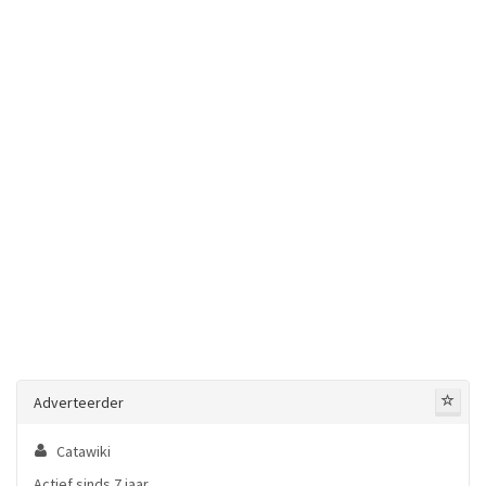
Adverteerder
Catawiki
Actief sinds 7 jaar