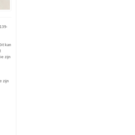
139-
it kan
t
e zijn
 zijn