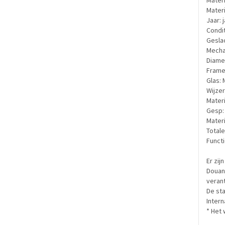
Materi
Materi
Jaar: 
Condit
Geslac
Mechan
Diamet
Framem
Glas: 
Wijzer
Materi
Gesp:
Materi
Totale
Funct
Er zij
Douane
verant
De sta
Inter
* Het