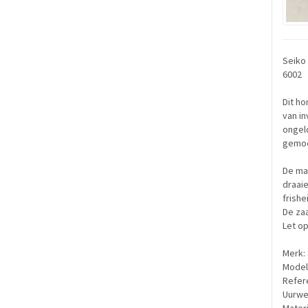
Seiko 
6002
Dit h
van in
ongel
gemod
De ma
draai
frishe
De zaa
Let op
Merk:
Model
Refer
Uurwe