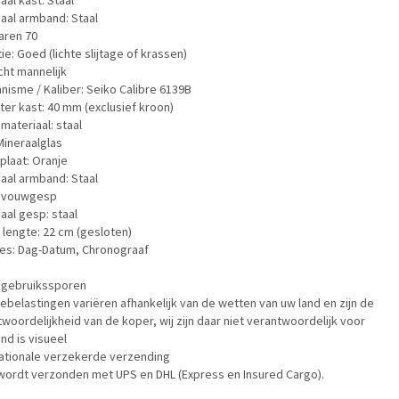
aal kast: Staal
aal armband: Staal
jaren 70
ie: Goed (lichte slijtage of krassen)
ht mannelijk
isme / Kaliber: Seiko Calibre 6139B
er kast: 40 mm (exclusief kroon)
ateriaal: staal
Mineraalglas
plaat: Oranje
aal armband: Staal
 vouwgesp
aal gesp: staal
 lengte: 22 cm (gesloten)
ies: Dag-Datum, Chronograaf
n gebruikssporen
belastingen variëren afhankelijk van de wetten van uw land en zijn de
woordelijkheid van de koper, wij zijn daar niet verantwoordelijk voor
nd is visueel
nationale verzekerde verzending
 wordt verzonden met UPS en DHL (Express en Insured Cargo).