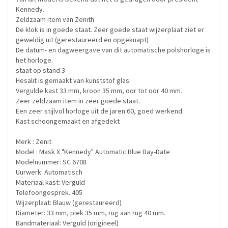
Kennedy.
Zeldzaam item van Zenith
De klok is in goede staat. Zeer goede staat wijzerplaat ziet er
geweldig uit (gerestaureerd en opgeknapt)
De datum- en dagweergave van dit automatische polshorloge is
het horloge.
staat op stand 3
Hesalit is gemaakt van kunststof glas.
Vergulde kast 33 mm, kroon 35 mm, oor tot oor 40 mm.
Zeer zeldzaam item in zeer goede staat.
Een zeer stijlvol horloge uit de jaren 60, goed werkend.
Kast schoongemaakt en afgedekt
Merk : Zenit
Model : Mask X "Kennedy" Automatic Blue Day-Date
Modelnummer: SC 6708
Uurwerk: Automatisch
Materiaal kast: Verguld
Telefoongesprek. 405
Wijzerplaat: Blauw (gerestaureerd)
Diameter: 33 mm, piek 35 mm, rug aan rug 40 mm.
Bandmateriaal: Verguld (origineel)